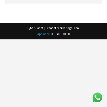
CyberPlanet | Creatief Markeringbureau
App naar:
06 340 330 98