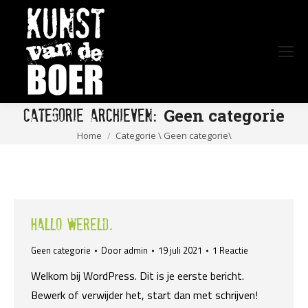
Geen categorie
Categorie Archieven:
Je bent hier:
Home
Categorie \ Geen categorie\
Hallo wereld.
Geen categorie
Door
admin
19 juli 2021
1 Reactie
Welkom bij WordPress. Dit is je eerste bericht.
Bewerk of verwijder het, start dan met schrijven!