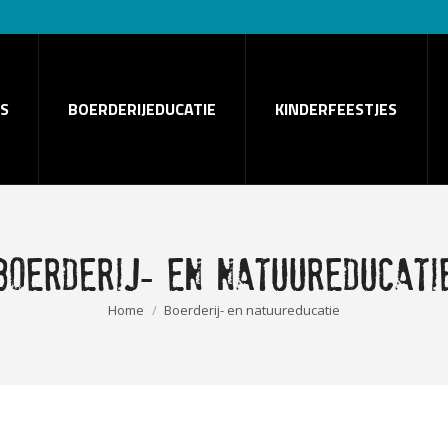
S
BOERDERIJEDUCATIE
KINDERFEESTJES
Boerderij- en natuureducati
Je bent hier:
Home
Boerderij- en natuureducatie