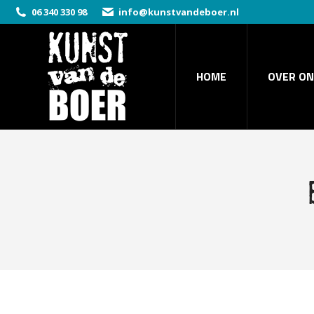
06 340 330 98
info@kunstvandeboer.nl
HOME
OVER ON